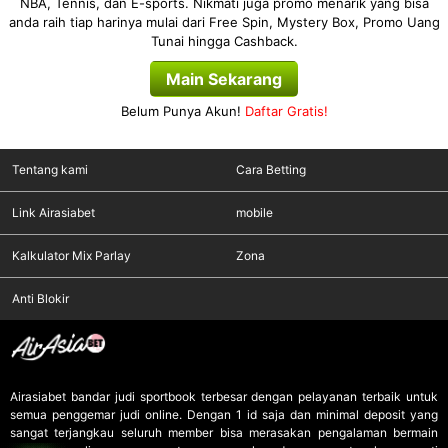
NBA, Tennis, dan E-sports. Nikmati juga promo menarik yang bisa
anda raih tiap harinya mulai dari Free Spin, Mystery Box, Promo Uang
Tunai hingga Cashback.
Main Sekarang
Belum Punya Akun!
Daftar Gratis!
Tentang kami
Cara Betting
Link Airasiabet
mobile
Kalkulator Mix Parlay
Zona
Anti Blokir
Airasiabet
bandar judi sportbook terbesar dengan pelayanan terbaik untuk
semua penggemar judi online. Dengan 1 id saja dan minimal deposit yang
sangat terjangkau seluruh member bisa merasakan pengalaman bermain